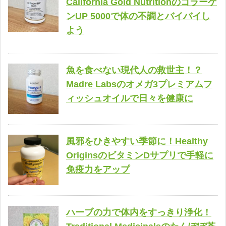
California Gold Nutritionのコラーゲ
ンUP 5000で体の不調とバイバイし
よう
魚を食べない現代人の救世主！？
Madre Labsのオメガ3プレミアムフ
ィッシュオイルで日々を健康に
風邪をひきやすい季節に！Healthy
OriginsのビタミンDサプリで手軽に
免疫力をアップ
ハーブの力で体内をすっきり浄化！