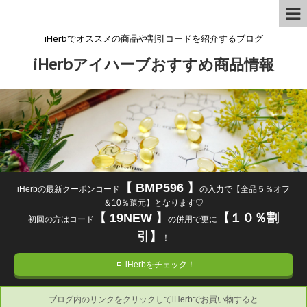
iHerbでオススメの商品や割引コードを紹介するブログ
iHerbアイハーブおすすめ商品情報
【 BMP596 】
iHerbの最新クーポンコード
の入力で【全品５％オフ
＆10％還元】となります♡
【 19NEW 】
【１０％割
初回の方はコード
の併用で更に
引】
！
iHerbをチェック！
ブログ内のリンクをクリックしてiHerbでお買い物すると