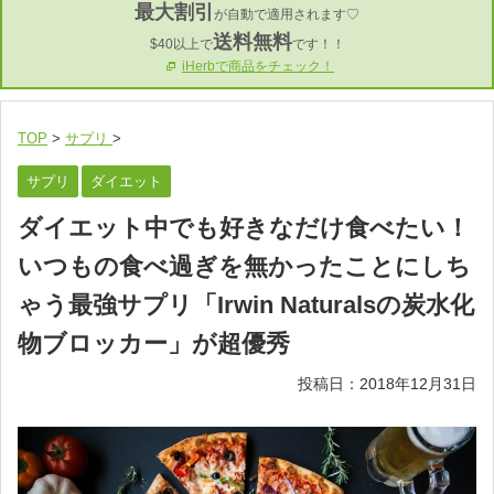
最大割引
が自動で適用されます♡
送料無料
$40以上で
です！！
iHerbで商品をチェック！
TOP
>
サプリ
>
サプリ
ダイエット
ダイエット中でも好きなだけ食べたい！
いつもの食べ過ぎを無かったことにしち
ゃう最強サプリ「Irwin Naturalsの炭水化
物ブロッカー」が超優秀
投稿日：
2018年12月31日