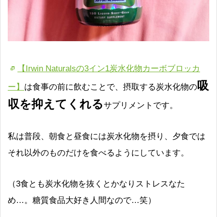
【Irwin Naturalsの3イン1炭水化物カーボブロッカ
吸
ー】
は食事の前に飲むことで、摂取する炭水化物の
収を抑えてくれる
サプリメントです。
私は普段、朝食と昼食には炭水化物を摂り、夕食では
それ以外のものだけを食べるようにしています。
（3食とも炭水化物を抜くとかなりストレスなた
め…。糖質食品大好き人間なので…笑）