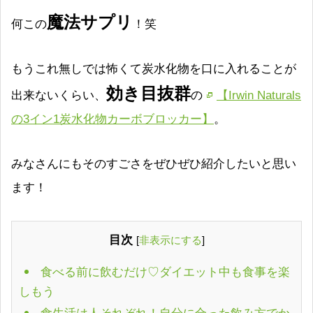
魔法サプリ
何この
！笑
もうこれ無しでは怖くて炭水化物を口に入れることが
効き目抜群
出来ないくらい、
の
【Irwin Naturals
の3イン1炭水化物カーボブロッカー】
。
みなさんにもそのすごさをぜひぜひ紹介したいと思い
ます！
目次
[
非表示にする
]
食べる前に飲むだけ♡ダイエット中も食事を楽
しもう