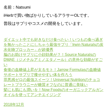
名前：Natsumi
iHerbで買い物ばかりしているアラサーOLです。
普段はサプリやコスメの開発をしています。
ダイエット中でも好きなだけ食べたい！いつもの食べ過ぎ
を無かったことにしちゃう最強サプリ「Irwin Naturalsの炭
水化物ブロッカー」が超優秀
脳のお助けサプリに小顔効果が？！Source Naturalsの
DMAE（ジメチルアミノエタノール）の意外な効能がすご
い
食後の血糖値上昇が太るモト！Jarrow Formulasの血糖値
サポートサプリで痩せやすい体を作ろう
罪悪感ゼロの最強スイーツ！Universal Nutritionのチョコ
レートブラウニーが糖質オフなのに普通に美味い
髪にも肌にも潤いを！Now Foodsのオーガニックアルガン
オイルを使ってアンチエイジング
2018年12月