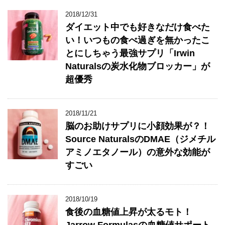
2018/12/31
ダイエット中でも好きなだけ食べた
い！いつもの食べ過ぎを無かったこ
とにしちゃう最強サプリ「Irwin
Naturalsの炭水化物ブロッカー」が
超優秀
2018/11/21
脳のお助けサプリに小顔効果が？！
Source NaturalsのDMAE（ジメチル
アミノエタノール）の意外な効能が
すごい
2018/10/19
食後の血糖値上昇が太るモト！